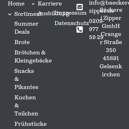
info@baeckere
Home
Karriere
Bäckere
zipper.de
Impressum
Ausbildung
Sortiment
i Zipper
0209-
Datenschutz
Summer
GmbH
977
Deals
Crange
59 29
Brote
r Straße
350
Brötchen &
45891
Kleingebäcke
Gelsenk
Snacks
irchen
&
Pikantes
Kuchen
&
Teilchen
Frühstücke