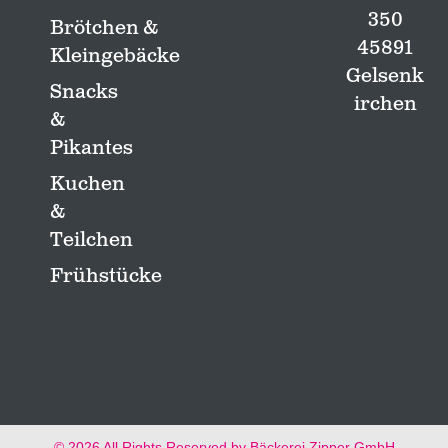
350
Brötchen &
45891
Kleingebäcke
Gelsenk
Snacks
irchen
&
Pikantes
Kuchen
&
Teilchen
Frühstücke
© 2026 All Rights Reserved by Bäckerei Zipper GmbH