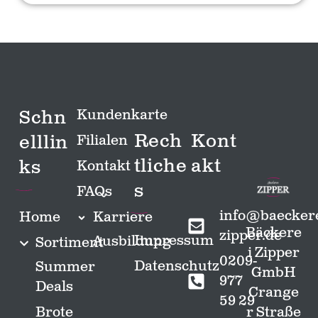
Schn
Kundenkarte
Rech
Kont
elllin
Filialen
tliche
akt
ks
Kontakt
s
FAQs
info@baeckere
Home
Karriere
Bäckere
zipper.de
Impressum
Ausbildung
Sortiment
i Zipper
0209-
Datenschutz
Summer
GmbH
977
Deals
Crange
59 29
Brote
r Straße